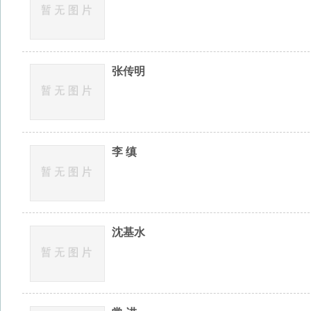
沈基水
常 进
[
最前页
] <
上一页
1
2
下一页
> [
最末页
]
关于我们
-
法律声明
-
广告服务
-
人
Copyright©2025 www.huishang101.com
皖公网安