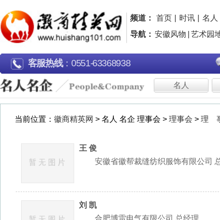
频道：
首页
|
时讯
|
名人
|
名企
|
名片
|
品牌
|
导航：
安徽风物
|
艺术园地
|
行走江淮
|
广告片欣
客服热线
：0551-63368938
名人
名企
理
当前位置：
徽商精英网
> 名人 名企 理事会 >
理事会
>
理 事
王 俊
安徽省徽帮裁缝纺织服饰有限公司 总经理
刘 凯
合肥博雷电气有限公司 总经理
陈雪松