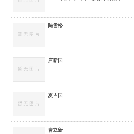
唐新国
夏吉国
曹立新
张传明
李 缜