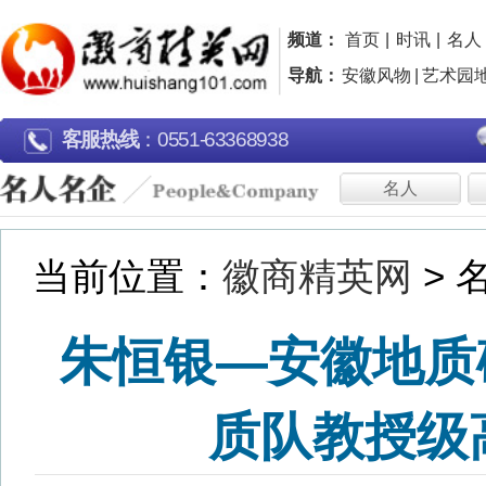
频道：
首页
|
时讯
|
名人
|
名企
|
名片
|
品牌
|
导航：
安徽风物
|
艺术园地
|
行走江淮
|
广告片欣
客服热线
：0551-63368938
名人
名企
理
当前位置：
徽商精英网
> 名人 名企 
朱恒银—安徽地质矿产勘查
质队教授级高级工
发布日期：2019-2-28 浏览：8292
中安在线中安新闻客户端讯
夕，一则消息让安徽省地质矿