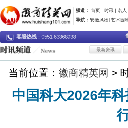
频道：
首页
|
时讯
|
名人
|
名企
|
名片
|
品牌
|
导航：
安徽风物
|
艺术园地
|
行走江淮
|
广告片欣
客服热线
：0551-63368938
最新资讯
徽商动态
市县
当前位置：
徽商精英网
> 时讯频道 >
中国科大2026年科技活
行
发布日期：2026/5/14 浏览：733
中国科大2026年科技活动
行