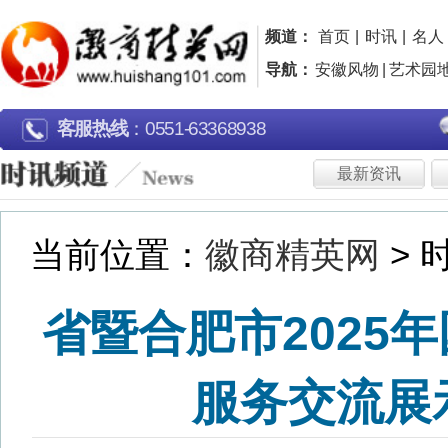
频道：
首页
|
时讯
|
名人
|
名企
|
名片
|
品牌
|
导航：
安徽风物
|
艺术园地
|
行走江淮
|
广告片欣
客服热线
：0551-63368938
最新资讯
徽商动态
市县
当前位置：
徽商精英网
> 时讯频道 >
省暨合肥市2025年国际
服务交流展示活动
发布日期：2025/12/6 浏览：484
省暨合肥市2025年国际志